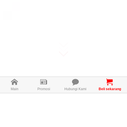
Main
Promosi
Hubungi Kami
Beli sekarang
APA ITU E-VITE?
E-VITE membantu melindungi mata