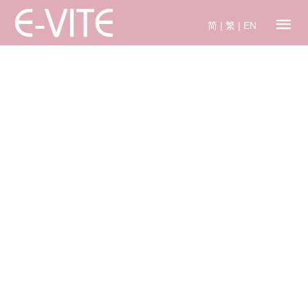
简
|
繁
|
EN