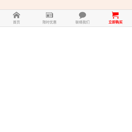
首页
限时优惠
联络我们
立即购买
什么是 MICROBIOME?
KidAone MICROBIOME 是全马首个结合了益生菌，益生
元和后生元的儿童益生菌配方。它含有100亿CFU益生
菌，对孩子来说是最理想的数量，既能有效改善肠道健
康，又不会照成肠道负担。MICROBIOME含有3大名牌菌
株，经过逾千项研究品质把关，为小孩量身订造，重建完
美健康肠道！
益生菌