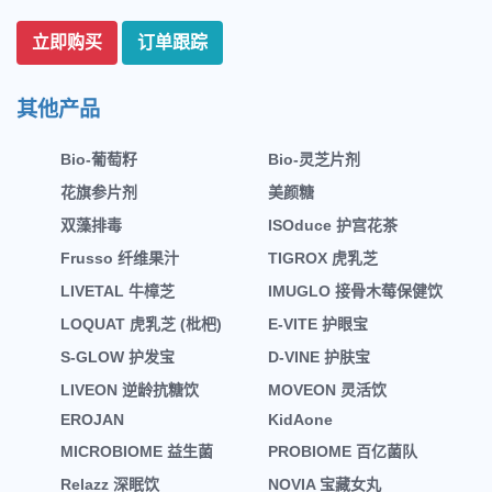
立即购买
订单跟踪
其他产品
Bio-葡萄籽
Bio-灵芝片剂
花旗参片剂
美颜糖
双藻排毒
ISOduce 护宫花茶
Frusso 纤维果汁
TIGROX 虎乳芝
LIVETAL 牛樟芝
IMUGLO 接骨木莓保健饮
LOQUAT 虎乳芝 (枇杷)
E-VITE 护眼宝
S-GLOW 护发宝
D-VINE 护肤宝
LIVEON 逆龄抗糖饮
MOVEON 灵活饮
EROJAN
KidAone
MICROBIOME 益生菌
PROBIOME 百亿菌队
Relazz 深眠饮
NOVIA 宝藏女丸