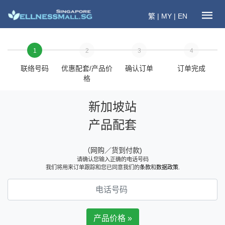
繁
|
MY
|
EN
1
2
3
4
联络号码
优惠配套/产品价
确认订单
订单完成
格
新加坡站
产品配套
（网购／货到付款)
请确认您输入正确的电话号码
我们将用来订单跟踪和您已同意我们的
条款
和
数据政策
.