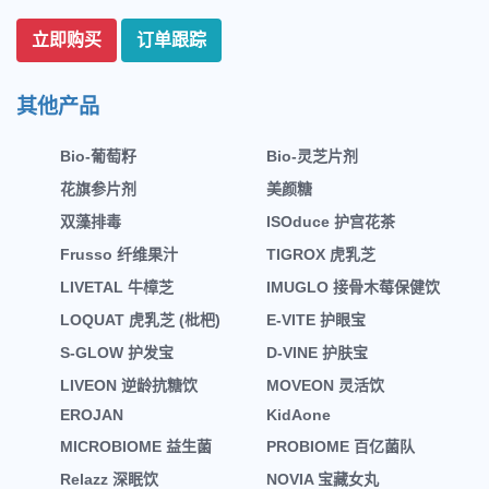
立即购买
订单跟踪
其他产品
Bio-葡萄籽
Bio-灵芝片剂
花旗参片剂
美颜糖
双藻排毒
ISOduce 护宫花茶
Frusso 纤维果汁
TIGROX 虎乳芝
LIVETAL 牛樟芝
IMUGLO 接骨木莓保健饮
LOQUAT 虎乳芝 (枇杷)
E-VITE 护眼宝
S-GLOW 护发宝
D-VINE 护肤宝
LIVEON 逆龄抗糖饮
MOVEON 灵活饮
EROJAN
KidAone
MICROBIOME 益生菌
PROBIOME 百亿菌队
Relazz 深眠饮
NOVIA 宝藏女丸