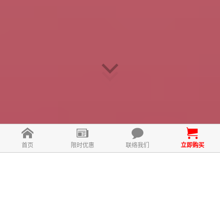
首页
限时优惠
联络我们
立即购买
什么是FEMOIRE Day & Night?
FEMOIRE是一款专为女性设计的全天候护肤产品，利用天