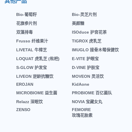
其他产品
Bio-葡萄籽
Bio-灵芝片剂
花旗参片剂
美颜糖
双藻排毒
ISOduce 护宫花茶
Frusso 纤维果汁
TIGROX 虎乳芝
LIVETAL 牛樟芝
IMUGLO 接骨木莓保健饮
LOQUAT 虎乳芝 (枇杷)
E-VITE 护眼宝
S-GLOW 护发宝
D-VINE 护肤宝
LIVEON 逆龄抗糖饮
MOVEON 灵活饮
EROJAN
KidAone
MICROBIOME 益生菌
PROBIOME 百亿菌队
Relazz 深眠饮
NOVIA 宝藏女丸
ZENSO
FEMOIRE
玫瑰花胎素