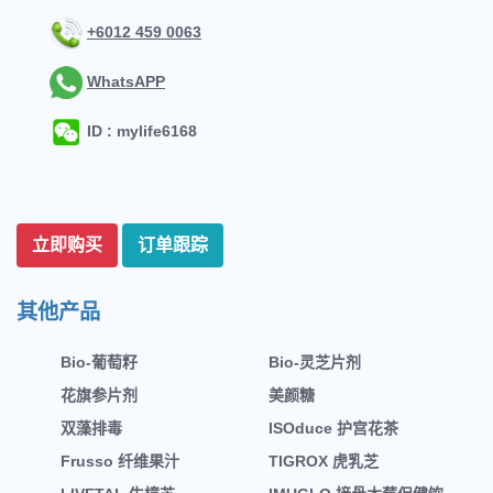
+6012 459 0063
WhatsAPP
ID : mylife6168
立即购买
订单跟踪
其他产品
Bio-葡萄籽
Bio-灵芝片剂
花旗参片剂
美颜糖
双藻排毒
ISOduce 护宫花茶
Frusso 纤维果汁
TIGROX 虎乳芝