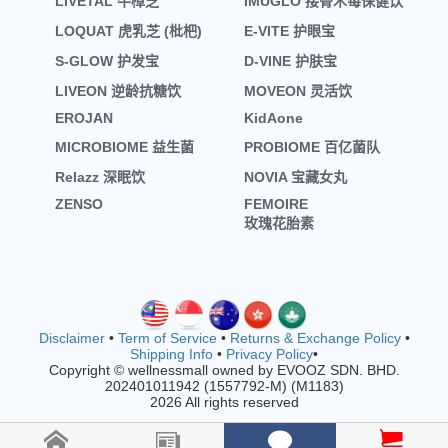
LIVETAL 牛樟芝
IMUGLO 接骨木莓保健饮
LOQUAT 虎乳芝 (枇杷)
E-VITE 护眼宝
S-GLOW 护发宝
D-VINE 护肤宝
LIVEON 逆龄抗糖饮
MOVEON 灵活饮
EROJAN
KidAone
MICROBIOME 益生菌
PROBIOME 百亿菌队
Relazz 深眠饮
NOVIA 宝藏女丸
ZENSO
FEMOIRE
玫瑰花胎素
Disclaimer
•
Term of Service
•
Returns & Exchange Policy
•
Shipping Info
•
Privacy Policy
•
Copyright © wellnessmall owned by EVOOZ SDN. BHD.
202401011942 (1557792-M) (M1183)
2026 All rights reserved